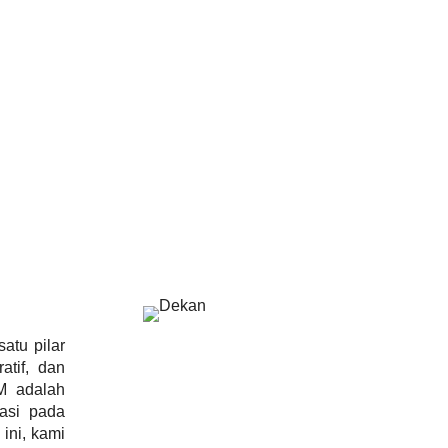
atu pilar
atif, dan
IM adalah
asi pada
ini, kami