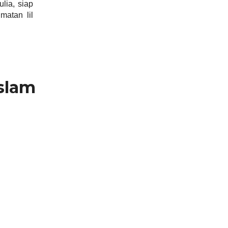
lia, siap
matan lil
Islam