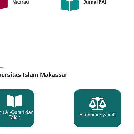
Naqrau
Jurnal FAI
versitas Islam Makassar
mu Al-Quran dan
Ekonomi Syariah
Tafsir