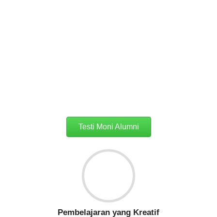
Penerimaan Mahasiswa Baru (P
Program Diploma (D3), Sarjana (S1), dan Pascasarjana (
dibuka.
Informasi Selengka
Testi Moni Alumni
Pembelajaran yang Kreatif