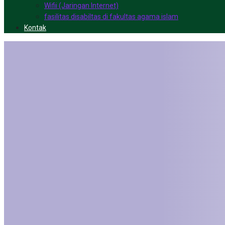
Wifii (Jaringan Internet)
fasilitas disabiltas di fakultas agama islam
Kontak
Program Layanan dan
Fakultas Agama Islam
Universitas Islam Mak