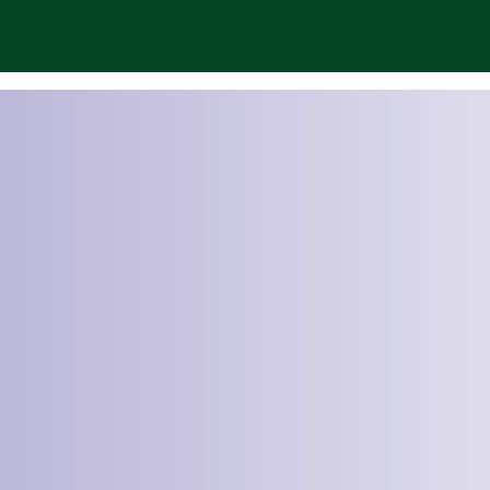
 Pembinaan Mahasiswa
assar