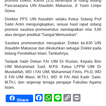
promosi Doktor, Kamis (1/3) bertempat di ruang sidang
Pascasarjana UIN Alauddin Makassar, Jl Yasin Limpo
Gowa.
Direktur PPS UIN Alauddin selaku Ketua Sidang Prof
Sabri Amin mengungkapkan, sesuai hasil rapat sidang
promosi saudara promovendus mendapatkan nilai 3,80
atau dengan predikat “Sangat Memuaskan”.
Saudara promovendus merupakan Doktor ke-630 UIN
Alauddin Makassar dan dikukuhkan sebagai Doktor pada
bidang Pendidikan Islam. Tambahnya.
Tampak hadir Dekan FAI UIM Dr Ruslan, Kepala Biro
UIM Muhammad Said, M.Pd, Ketua LPPM UIM Dr
Musdalifah, WD I FAI UIM, Muhammad Fihris, Ph.D, WD
II FAI UIM Masri, M.Th.I, WD III FAI Abd Kadir Saile,
M.Th.I, dan segenap tenaga pengajar Fakultas Agama
Islam.
Facebook
WhatsApp
Line
Copy
Print
Share
Link