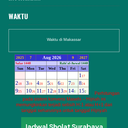
WAKTU
Waktu di Makassar
Perhitungan
pada sistem konversi Masehi – Hijriah ini
memungkinkan terjadi selisih H-1 atau H+1 dari
tanggal seharusnya untuk tanggal Hijriyah