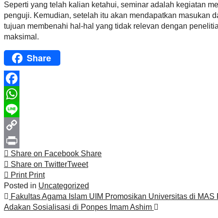
Seperti yang telah kalian ketahui, seminar adalah kegiatan 
penguji. Kemudian, setelah itu akan mendapatkan masukan da
tujuan membenahi hal-hal yang tidak relevan dengan penelitia
maksimal.
Share
Facebook
WhatsApp
Line
Copy
Share on Facebook
Share
Link
Print
Share on Twitter
Tweet
Print
Print
Posted in
Uncategorized
Post
Fakultas Agama Islam UIM Promosikan Universitas di MA
navigation
Adakan Sosialisasi di Ponpes Imam Ashim