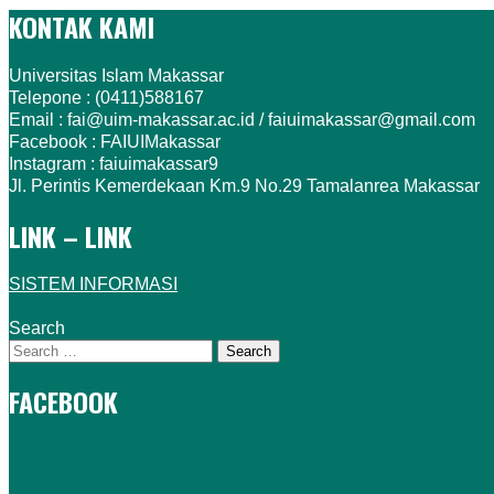
KONTAK KAMI
Universitas Islam Makassar
Telepone : (0411)588167
Email : fai@uim-makassar.ac.id / faiuimakassar@gmail.com
Facebook : FAIUIMakassar
Instagram : faiuimakassar9
Jl. Perintis Kemerdekaan Km.9 No.29 Tamalanrea Makassar
LINK – LINK
SISTEM INFORMASI
Search
FACEBOOK