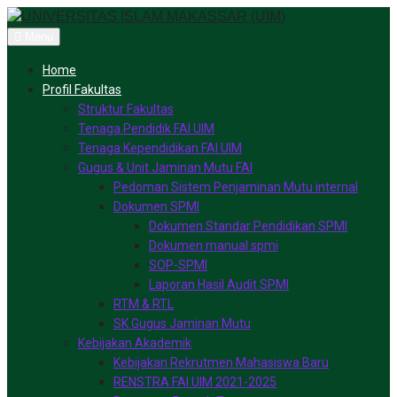
Skip
to
Menu
content
Home
Profil Fakultas
Struktur Fakultas
Tenaga Pendidik FAI UIM
Tenaga Kependidikan FAI UIM
Gugus & Unit Jaminan Mutu FAI
Pedoman Sistem Penjaminan Mutu internal
Dokumen SPMI
Dokumen Standar Pendidikan SPMI
Dokumen manual spmi
SOP-SPMI
Laporan Hasil Audit SPMI
RTM & RTL
SK Gugus Jaminan Mutu
Kebijakan Akademik
Kebijakan Rekrutmen Mahasiswa Baru
RENSTRA FAI UIM 2021-2025