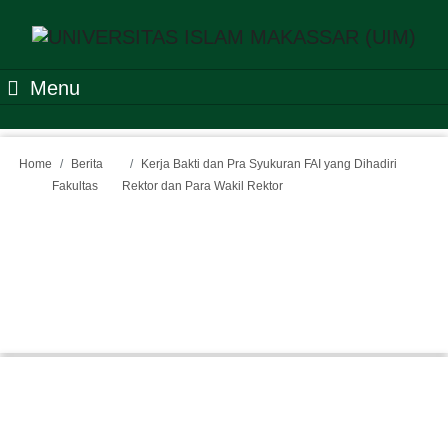
Menu
Home
Berita
Kerja Bakti dan Pra Syukuran FAI yang Dihadiri
Fakultas
Rektor dan Para Wakil Rektor
Kerja Bakti dan Pra
Syukuran FAI yang Dihadiri
Rektor dan Para Wakil
Rektor