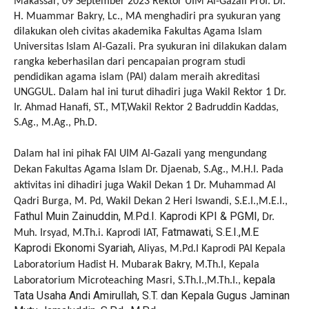
Makassar, 09 September 2023 Rektor UIM Al-Gazali Prof. Dr.
H. Muammar Bakry, Lc., MA menghadiri pra syukuran yang
dilakukan oleh civitas akademika Fakultas Agama Islam
Universitas Islam Al-Gazali. Pra syukuran ini dilakukan dalam
rangka keberhasilan dari pencapaian program studi
pendidikan agama islam (PAI) dalam meraih akreditasi
UNGGUL. Dalam hal ini turut dihadiri juga Wakil Rektor 1 Dr.
Ir. Ahmad Hanafi, ST., MT,Wakil Rektor 2 Badruddin Kaddas,
S.Ag., M.Ag., Ph.D.
Dalam hal ini pihak FAI UIM Al-Gazali yang mengundang
Dekan Fakultas Agama Islam Dr. Djaenab, S.Ag., M.H.I. Pada
aktivitas ini dihadiri juga Wakil Dekan 1 Dr. Muhammad Al
Qadri Burga, M. Pd, Wakil Dekan 2 Heri Iswandi, S.E.I.,M.E.I.,
Fathul Muin Zainuddin, M.Pd.I. Kaprodi KPI & PGMI,
Dr.
Fatmawati, S.E.I.,M.E
Muh. Irsyad, M.Th.i. Kaprodi IAT,
Kaprodi Ekonomi Syariah,
Aliyas, M.Pd.I Kaprodi PAI Kepala
Laboratorium Hadist H. Mubarak Bakry, M.Th.I, Kepala
kepala
Laboratorium Microteaching Masri, S.Th.I.,M.Th.I.,
Tata Usaha Andi Amirullah, S.T. dan Kepala Gugus Jaminan