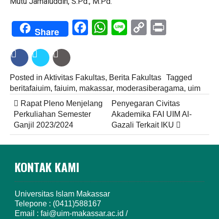
Mutu Jamaluddin, S.Pd., M.Pd.
Facebook
WhatsApp
Line
Copy
Print
Share
Link
Posted in
Aktivitas Fakultas
,
Berita Fakultas
Tagged
beritafaiuim
,
faiuim
,
makassar
,
moderasiberagama
,
uim
Post navigation
Rapat Pleno Menjelang
Penyegaran Civitas
Perkuliahan Semester
Akademika FAI UIM Al-
Ganjil 2023/2024
Gazali Terkait IKU
KONTAK KAMI
Universitas Islam Makassar
Telepone : (0411)588167
Email : fai@uim-makassar.ac.id /