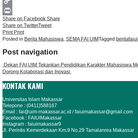
Line
Copy
Share on Facebook
Share
Link
Print
Share on Twitter
Tweet
Print
Print
Posted in
Berita Mahasiswa
,
SEMA FAI UIM
Tagged
beritafaiu
Post navigation
Dekan FAI UIM Tekankan Pendidikan Karakter Mahasiswa Mel
Dorong Kolaborasi dan Inovasi
KONTAK KAMI
Universitas Islam Makassar
Telepone : (0411)588167
Email : fai@uim-makassar.ac.id / faiuimakassar@gmail.com
Facebook : FAIUIMakassar
Instagram : faiuimakassar9
Jl. Perintis Kemerdekaan Km.9 No.29 Tamalanrea Makassar