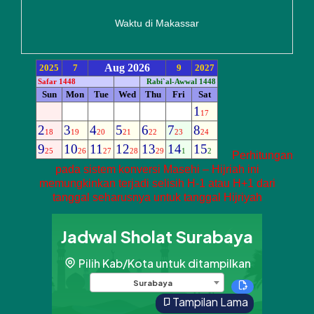
Waktu di Makassar
Perhitungan
pada sistem konversi Masehi – Hijriah ini
memungkinkan terjadi selisih H-1 atau H+1 dari
tanggal seharusnya untuk tanggal Hijriyah