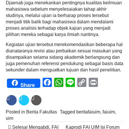
Djaenab juga menekankan pentingnya kualitas keilmuan
mahasiswa sebelum menyelesaiakan tahap akhir
studinya, melalui ujian ia berharap proses tersebut
menjadi titik balik bagi mahasiswa dalam mendalami
proses analisis terhadap objek kajian yang menjadi
pilihan mereka sebagai karya ilmiah nantinya.
Kegiatan ujian tersebut merekomendasikan beberapa hal
dianataranya revisi atau perbaikan sesuai masukan yang
disampaikan selama sidang akademik berlangsung dan
juga pemenuhan referensi pendukung sebagai basis data
sekunder dalam menguatkan tujuan dan hasil penelitian.
Facebook
WhatsApp
Line
Copy
Print
Share
Link
Posted in
Berita Fakultas
Tagged
beritafaiuim
,
faiuim
,
uim
Post
Selesai Mengabdi, FAI
Kaprodi FAI UIM Isi Forum