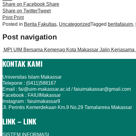
Share on Facebook
Share
Link
Print
Share on Twitter
Tweet
Print
Print
Posted in
Berita Fakultas
,
Uncategorized
Tagged
beritafaiuim
,
Post navigation
MPI UIM Bersama Kemenag Kota Makassar Jalin Kerjasama S
KONTAK KAMI
Universitas Islam Makassar
Telepone : (0411)588167
Email : fai@uim-makassar.ac.id / faiuimakassar@gmail.com
Facebook : FAIUIMakassar
Instagram : faiuimakassar9
Jl. Perintis Kemerdekaan Km.9 No.29 Tamalanrea Makassar
LINK – LINK
SISTEM INFORMASI