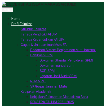
Skip
to
Menu
content
Home
Profil Fakultas
Struktur Fakultas
Tenaga Pendidik FAI UIM
Tenaga Kependidikan FAI UIM
Gugus & Unit Jaminan Mutu FAI
Pedoman Sistem Penjaminan Mutu internal
Dokumen SPMI
Dokumen Standar Pendidikan SPMI
Dokumen manual spmi
SOP-SPMI
Laporan Hasil Audit SPMI
RTM & RTL
SK Gugus Jaminan Mutu
Kebijakan Akademik
Kebijakan Rekrutmen Mahasiswa Baru
RENSTRA FAI UIM 2021-2025