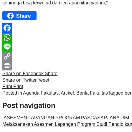
sehingga bisa terwujud dan tercapai nilai madani,”
Share
Facebook
WhatsApp
Line
Copy
Share on Facebook
Share
Link
Print
Share on Twitter
Tweet
Print
Print
Posted in
Agenda Fakultas
,
Artikel
,
Berita Fakultas
Tagged
ber
Post navigation
ASESMEN LAPANGAN PROGRAM PASCASARJANA UIM, P
Melaksanakan Asesmen Lapangan Program Studi Pendidikan