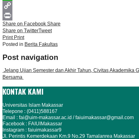
Line
Copy
Share on Facebook
Share
Link
Print
Share on Twitter
Tweet
Print
Print
Posted in
Berita Fakultas
Post navigation
Jelang Ujian Semester dan Akhir Tahun, Civitas Akademika G
Bersama
KONTAK KAMI
Universitas Islam Makassar
Telepone : (0411)588167
Email : fai@uim-makassar.ac.id / faiuimakassar@gmail.com
Facebook : FAIUIMakassar
Instagram : faiuimakassar9
Jl. Perintis Kemerdekaan Km.9 No.29 Tamalanrea Makassar