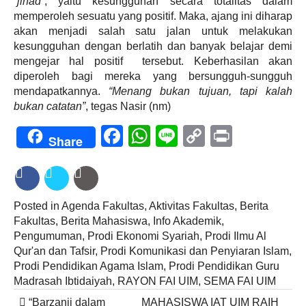
“jihad”
, yaitu kesungguhan secara totalitas dalam
memperoleh sesuatu yang positif. Maka, ajang ini diharap
akan menjadi salah satu jalan untuk melakukan
kesungguhan dengan berlatih dan banyak belajar demi
mengejar hal positif tersebut. Keberhasilan akan
diperoleh bagi mereka yang bersungguh-sungguh
mendapatkannya.
“Menang bukan tujuan, tapi kalah
bukan catatan”
, tegas Nasir (nm)
Facebook
WhatsApp
Line
Copy
Print
Share
Link
Posted in
Agenda Fakultas
,
Aktivitas Fakultas
,
Berita
Fakultas
,
Berita Mahasiswa
,
Info Akademik
,
Pengumuman
,
Prodi Ekonomi Syariah
,
Prodi Ilmu Al
Qur'an dan Tafsir
,
Prodi Komunikasi dan Penyiaran Islam
,
Prodi Pendidikan Agama Islam
,
Prodi Pendidikan Guru
Madrasah Ibtidaiyah
,
RAYON FAI UIM
,
SEMA FAI UIM
Post
“Barzanji dalam
MAHASISWA IAT UIM RAIH