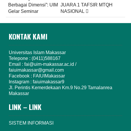
navigation
Berbagai Dimensi”: UIM
JUARA 1 TAFSIR MTQH
Gelar Seminar
NASIONAL
KONTAK KAMI
Universitas Islam Makassar
Telepone : (0411)588167
Email : fai@uim-makassar.ac.id /
faiuimakassar@gmail.com
Facebook : FAIUIMakassar
Instagram : faiuimakassar9
Jl. Perintis Kemerdekaan Km.9 No.29 Tamalanrea
Makassar
LINK – LINK
SISTEM INFORMASI