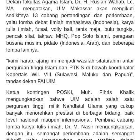
Dekan fakultas Agama Islam, Dr. H. Ruslan Wahab, Lc,
MA mengatakan, UIM Makassar akan mengikuti
sedikitnya 13 cabang pertandingan dan perlombaan,
yaitu lomba debat ilmiah mahasiswa (Indonesia), karya
tulis ilmiah, futsal, volly ball, tenis meja, bulu tangkis,
pencak silat, takraw, MHQ, Pop Solo Islami, peragaan
busana muslim, pidato (Indonesia, Arab), dan beberapa
lomba lainnya.
“kami harap, ajang ini menjadi wasilah silaturahim antar
perguruan tinggi Islam dan PTKIS di bawah koordinator
Kopertais Wil. VIII (Sulawesi, Maluku dan Papua)”,
tandas dekan FAI UIM.
Ketua kontingen POSKI, Muh. Fihris Khalik
mengungkapkan bahwa UIM adalah salah satu
perguruan tinggi milik Nahdlatul Ulama yang cukup
banyak menorehkan prestasi di berbagai bidang, baik
level nasional maupun internasional. Pembina cabang
lomba karya tulis ilmiah, Dr. M. Nasir mengungkapkan,
dengan itu, semangat perlombaan adalah semangat