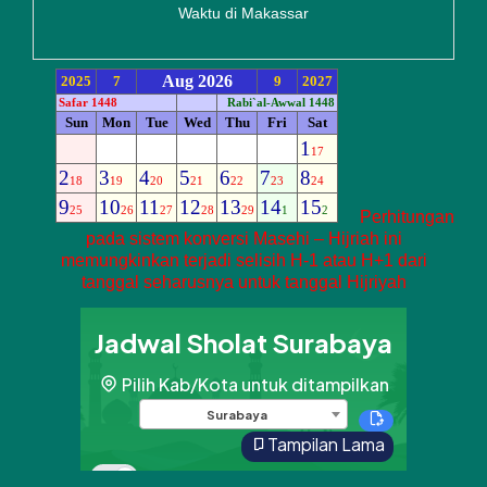
Waktu di Makassar
Perhitungan
pada sistem konversi Masehi – Hijriah ini
memungkinkan terjadi selisih H-1 atau H+1 dari
tanggal seharusnya untuk tanggal Hijriyah