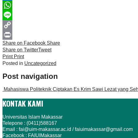
Facebook
WhatsApp
Line
Copy
Share on Facebook
Share
Link
Print
Share on Twitter
Tweet
Print
Print
Posted in
Uncategorized
Post navigation
Mahasiswa Politeknik Ciptakan Es Krim Sawi Lezat yang Seh
KONTAK KAMI
Universitas Islam Makassar
Telepone : (0411)588167
Email : fai@uim-makassar.ac.id / faiuimakassar@gmail.com
Facebook : FAIUIMakassar