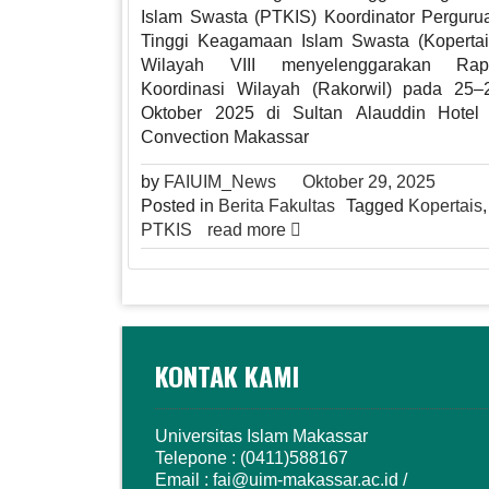
Islam Swasta (PTKIS) Koordinator Perguru
Tinggi Keagamaan Islam Swasta (Kopertai
Wilayah VIII menyelenggarakan Rap
Koordinasi Wilayah (Rakorwil) pada 25–
Oktober 2025 di Sultan Alauddin Hotel
Convection Makassar
by
FAIUIM_News
Oktober 29, 2025
Posted in
Berita Fakultas
Tagged
Kopertais
,
PTKIS
read more
KONTAK KAMI
Universitas Islam Makassar
Telepone : (0411)588167
Email : fai@uim-makassar.ac.id /