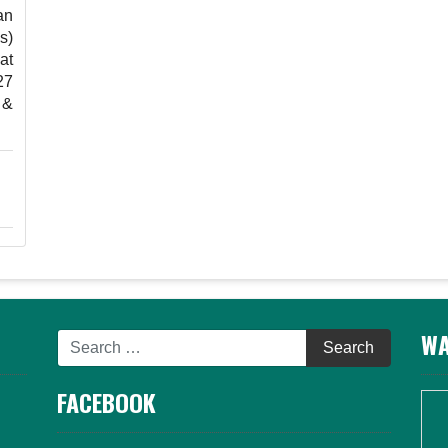
an
s)
at
27
 &
WA
FACEBOOK