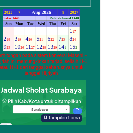
rhitungan pada sistem konversi Masehi –
jriah ini memungkinkan terjadi selisih H-1
atau H+1 dari tanggal seharusnya untuk
tanggal Hijriyah