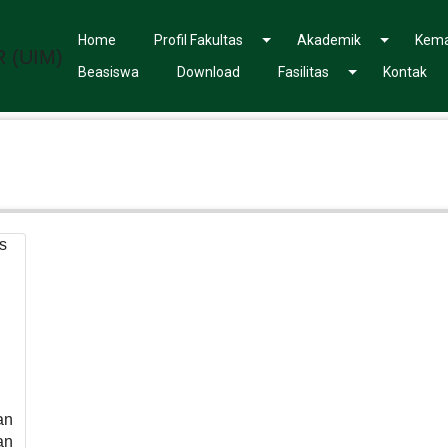
Home
Profil Fakultas
Akademik
Kema
Beasiswa
Download
Fasilitas
Kontak
an
an