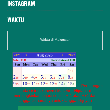
INSTAGRAM
WAKTU
Waktu di Makassar
Perhitungan
pada sistem konversi Masehi – Hijriah ini
memungkinkan terjadi selisih H-1 atau H+1 dari
tanggal seharusnya untuk tanggal Hijriyah