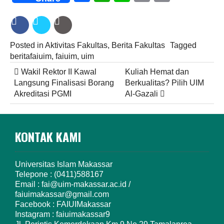
Link
Posted in
Aktivitas Fakultas
,
Berita Fakultas
Tagged
beritafaiuim
,
faiuim
,
uim
Post
Wakil Rektor II Kawal
Kuliah Hemat dan
navigation
Langsung Finalisasi Borang
Berkualitas? Pilih UIM
Akreditasi PGMI
Al-Gazali
KONTAK KAMI
Universitas Islam Makassar
Telepone : (0411)588167
Email : fai@uim-makassar.ac.id /
faiuimakassar@gmail.com
Facebook : FAIUIMakassar
Instagram : faiuimakassar9