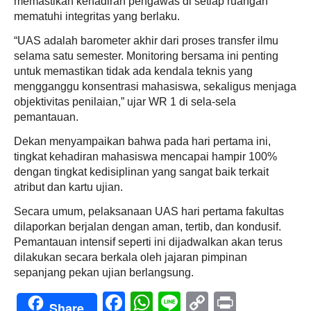
memastikan kehadiran pengawas di setiap ruangan
mematuhi integritas yang berlaku.
“UAS adalah barometer akhir dari proses transfer ilmu
selama satu semester. Monitoring bersama ini penting
untuk memastikan tidak ada kendala teknis yang
mengganggu konsentrasi mahasiswa, sekaligus menjaga
objektivitas penilaian,” ujar WR 1 di sela-sela
pemantauan.
Dekan menyampaikan bahwa pada hari pertama ini,
tingkat kehadiran mahasiswa mencapai hampir 100%
dengan tingkat kedisiplinan yang sangat baik terkait
atribut dan kartu ujian.
Secara umum, pelaksanaan UAS hari pertama fakultas
dilaporkan berjalan dengan aman, tertib, dan kondusif.
Pemantauan intensif seperti ini dijadwalkan akan terus
dilakukan secara berkala oleh jajaran pimpinan
sepanjang pekan ujian berlangsung.
Facebook
WhatsApp
Line
Copy
Print
Share