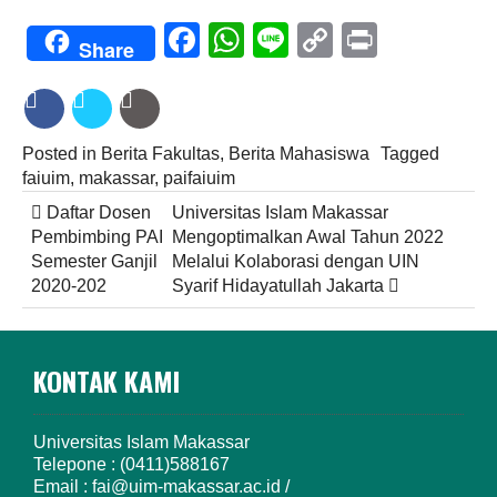
Facebook
WhatsApp
Line
Copy
Print
Share
Link
Posted in
Berita Fakultas
,
Berita Mahasiswa
Tagged
faiuim
,
makassar
,
paifaiuim
Post
Daftar Dosen
Universitas Islam Makassar
navigation
Pembimbing PAI
Mengoptimalkan Awal Tahun 2022
Semester Ganjil
Melalui Kolaborasi dengan UIN
2020-202
Syarif Hidayatullah Jakarta
KONTAK KAMI
Universitas Islam Makassar
Telepone : (0411)588167
Email : fai@uim-makassar.ac.id /