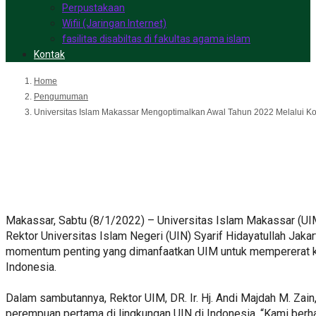
Perpustakaan
Wifii (Jaringan Internet)
fasilitas disabiltas di fakultas agama islam
Kontak
Home
Pengumuman
Universitas Islam Makassar Mengoptimalkan Awal Tahun 2022 Melalui Kol
Universitas Islam Makassar M
Kolaborasi dengan UIN Syarif 
Makassar, Sabtu (8/1/2022) – Universitas Islam Makassar (UIM
Rektor Universitas Islam Negeri (UIN) Syarif Hidayatullah Jaka
momentum penting yang dimanfaatkan UIM untuk mempererat kerj
Indonesia.
Dalam sambutannya, Rektor UIM, DR. Ir. Hj. Andi Majdah M. Za
perempuan pertama di lingkungan UIN di Indonesia. “Kami berha