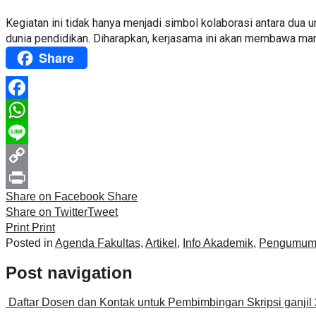
Kegiatan ini tidak hanya menjadi simbol kolaborasi antara du
dunia pendidikan. Diharapkan, kerjasama ini akan membawa man
Share
Facebook
WhatsApp
Line
Copy
Share on Facebook
Share
Link
Print
Share on Twitter
Tweet
Print
Print
Posted in
Agenda Fakultas
,
Artikel
,
Info Akademik
,
Pengumum
Post navigation
Daftar Dosen dan Kontak untuk Pembimbingan Skripsi ganjil