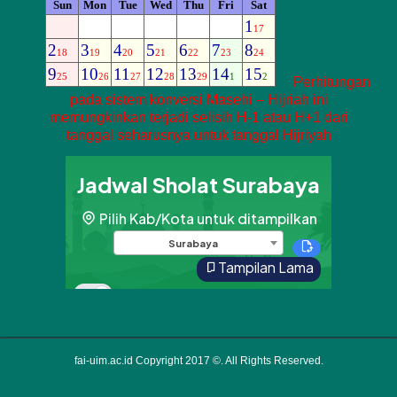
Perhitungan
pada sistem konversi Masehi – Hijriah ini
memungkinkan terjadi selisih H-1 atau H+1 dari
tanggal seharusnya untuk tanggal Hijriyah
fai-uim.ac.id Copyright 2017 ©. All Rights Reserved.