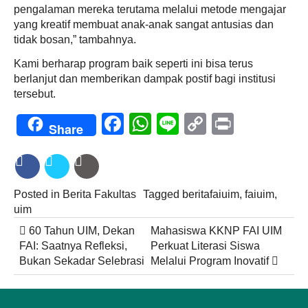
pengalaman mereka terutama melalui metode mengajar
yang kreatif membuat anak-anak sangat antusias dan
tidak bosan,” tambahnya.
Kami berharap program baik seperti ini bisa terus
berlanjut dan memberikan dampak postif bagi institusi
tersebut.
Facebook
WhatsApp
Line
Copy
Print
Share
Link
Posted in
Berita Fakultas
Tagged
beritafaiuim
,
faiuim
,
uim
Post
60 Tahun UIM, Dekan
Mahasiswa KKNP FAI UIM
navigation
FAI: Saatnya Refleksi,
Perkuat Literasi Siswa
Bukan Sekadar Selebrasi
Melalui Program Inovatif