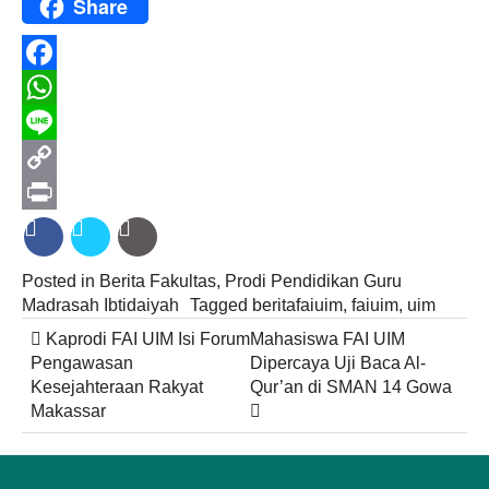
Share
Facebook
WhatsApp
Line
Copy
Link
Print
Posted in
Berita Fakultas
,
Prodi Pendidikan Guru
Madrasah Ibtidaiyah
Tagged
beritafaiuim
,
faiuim
,
uim
Post
Kaprodi FAI UIM Isi Forum
Mahasiswa FAI UIM
navigation
Pengawasan
Dipercaya Uji Baca Al-
Kesejahteraan Rakyat
Qur’an di SMAN 14 Gowa
Makassar