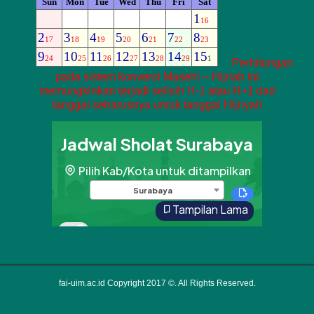
Perhitungan
pada sistem konversi Masehi – Hijriah ini
memungkinkan terjadi selisih H-1 atau H+1 dari
tanggal seharusnya untuk tanggal Hijriyah
fai-uim.ac.id Copyright 2017 ©. All Rights Reserved.